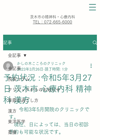
​茨木市の精神科・心療内科
TEL：072-665-6000
記事
全記事
かしの木こころのクリニック
全記事
2023年3月26日
読了時間: 1分
予約状況 :令和5年3月27
院長コラム
日 茨木市 心療内科 精神
クリニックからのお知らせ
科 漢方
季節の過ごし方
　　令和3年5月開院のクリニックで
漢方
す。
東洋医学
　現在、日によっては、当日の初診
予約も可能な状況です。
薬膳