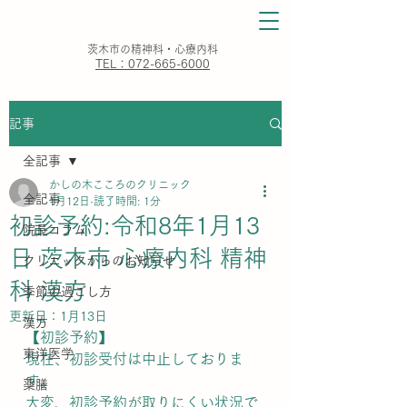
​茨木市の精神科・心療内科
TEL：072-665-6000
記事
全記事
かしの木こころのクリニック
全記事
1月12日
読了時間: 1分
初診予約:令和8年1月13
院長コラム
日 茨木市 心療内科 精神
クリニックからのお知らせ
科 漢方
季節の過ごし方
更新日：
1月13日
漢方
【初診予約】
東洋医学
現在、初診受付は中止しておりま
す。
薬膳
大変、初診予約が取りにくい状況で