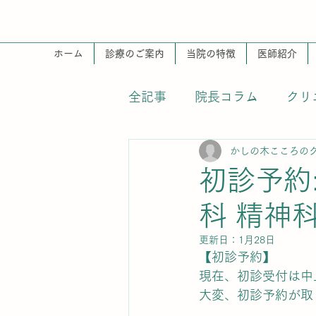
ホーム
診療のご案内
当院の特徴
医師紹介
全記事
院長コラム
クリ
かしの木こころの
掲示
初診予約:
科 精神科
更新日：
1月28日
【初診予約】
現在、初診受付は中
大変、初診予約が取