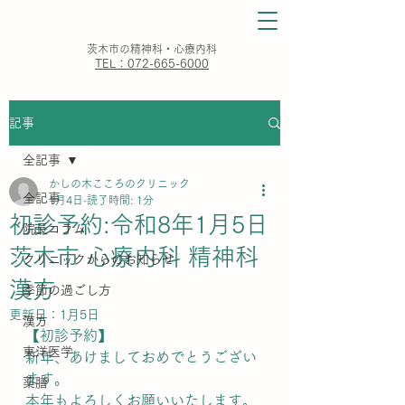
​茨木市の精神科・心療内科
TEL：072-665-6000
記事
全記事
かしの木こころのクリニック
全記事
1月4日
読了時間: 1分
初診予約:令和8年1月5日
院長コラム
茨木市 心療内科 精神科
クリニックからのお知らせ
漢方
季節の過ごし方
更新日：
1月5日
漢方
【初診予約】
東洋医学
新年、あけましておめでとうござい
ます。
薬膳
本年もよろしくお願いいたします。