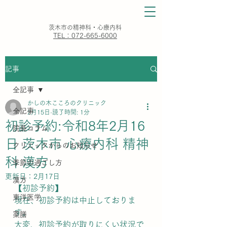
​茨木市の精神科・心療内科
TEL：072-665-6000
記事
全記事
かしの木こころのクリニック
全記事
2月15日
読了時間: 1分
初診予約:令和8年2月16
院長コラム
日 茨木市 心療内科 精神
クリニックからのお知らせ
科 漢方
季節の過ごし方
更新日：
2月17日
漢方
【初診予約】
東洋医学
現在、初診予約は中止しておりま
す。
薬膳
大変、初診予約が取りにくい状況で