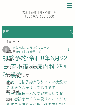
​茨木市の精神科・心療内科
TEL：072-665-6000
記事
全記事
かしの木こころのクリニック
全記事
6月21日
読了時間: 1分
初診予約:令和8年6月22
院長コラム
日 茨木市 心療内科 精神
クリニックからのお知らせ
科 漢方
季節の過ごし方
大変、初診予約が取りにくい状況で
漢方
ご迷惑をおかけしております。
東洋医学
当院は院長一人での診察をしてお
り、初診をたくさん受けることがで
薬膳
きずご不快な思いをさせて申し訳あ