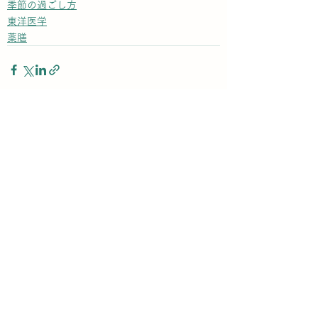
季節の過ごし方
東洋医学
薬膳
すべて表示
最新記事