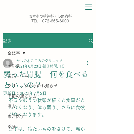
​茨木市の精神科・心療内科
TEL：072-665-6000
記事
全記事
かしの木こころのクリニック
全記事
2021年6月23日
読了時間: 1分
弱った胃腸 何を食べる
院長コラム
といいの？
クリニックからのお知らせ
更新日：
2021年7月2日
季節の過ごし方
不安や抑うつ状態が続くと食事がと
漢方
れなくなり、体も弱り、さらに食欲
がなくなります。
東洋医学
薬膳
まずは、冷たいものをさけて、温か