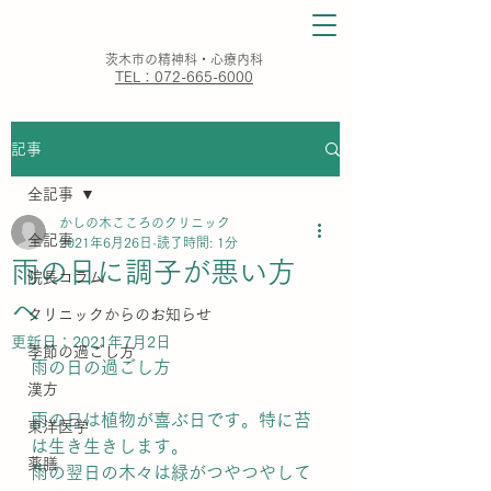
​茨木市の精神科・心療内科
TEL：072-665-6000
記事
全記事
かしの木こころのクリニック
全記事
2021年6月26日
読了時間: 1分
雨の日に調子が悪い方
院長コラム
へ
クリニックからのお知らせ
更新日：
2021年7月2日
季節の過ごし方
雨の日の過ごし方
漢方
雨の日は植物が喜ぶ日です。特に苔
東洋医学
は生き生きします。
薬膳
雨の翌日の木々は緑がつやつやして