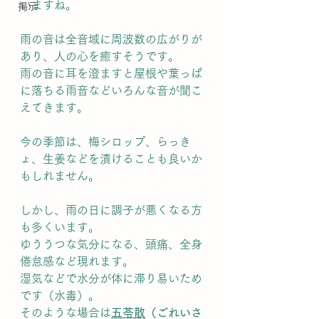
いますね。
掲示
雨の音は全音域に周波数の広がりが
あり、人の心を癒すそうです。
雨の音に耳を澄ますと屋根や葉っぱ
に落ちる雨音などいろんな音が聞こ
えてきます。
今の季節は、梅シロップ、らっき
ょ、生姜などを漬けることも良いか
もしれません。
しかし、雨の日に調子が悪くなる方
も多くいます。
ゆううつな気分になる、頭痛、全身
倦怠感など現れます。
湿気などで水分が体に滞り易いため
です（水毒）。
そのような場合は
五苓散
（ごれいさ