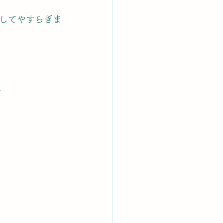
してやすらぎま
？