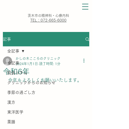
​茨木市の精神科・心療内科
TEL：072-665-6000
記事
全記事
かしの木こころのクリニック
全記事
2024年1月1日
読了時間: 1分
令和6年
院長コラム
今年もよろしくお願いいたします。
クリニックからのお知らせ
季節の過ごし方
漢方
東洋医学
薬膳